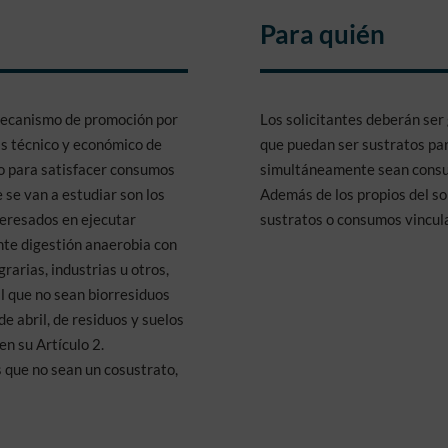
Para quién
mecanismo de promoción por
Los solicitantes deberán se
sis técnico y económico de
que puedan ser sustratos par
so para satisfacer consumos
simultáneamente sean consum
 se van a estudiar son los
Además de los propios del so
teresados en ejecutar
sustratos o consumos vincul
nte digestión anaerobia con
arias, industrias u otros,
l que no sean biorresiduos
de abril, de residuos y suelos
n su Artículo 2.
 que no sean un cosustrato,