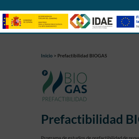
Skip to content
Inicio
>
Prefactibilidad BIOGAS
Prefactibilidad 
Programa de estudios de prefactibilidad de proy