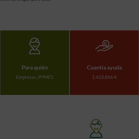
Para quién
Cuantía ayuda
Empresas, PYMES
1.433.866 €