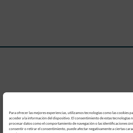
Para ofrecer las mejores experiencias, utilizamos tecnologías como las cookies p
acceder a la información del dispositivo. El consentimiento de estas tecnologías 
procesar datos como el comportamiento de navegación o las identificaciones únic
consentir o retirar el consentimiento, puede afectar negativamente a ciertas carac