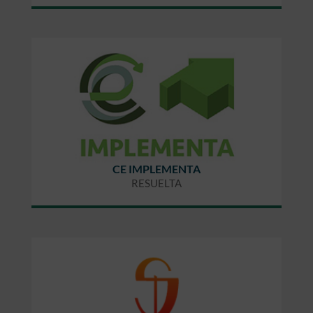
CE IMPLEMENTA
RESUELTA