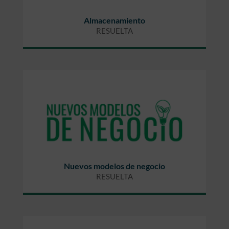
Almacenamiento
RESUELTA
Nuevos modelos de negocio
RESUELTA