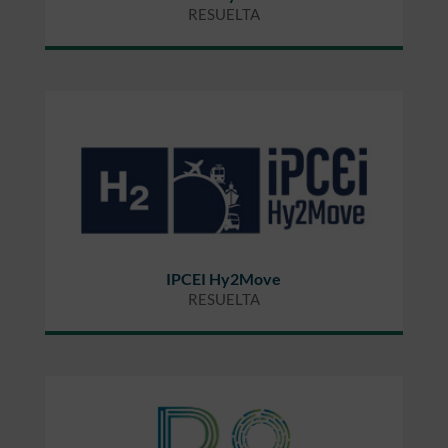
RESUELTA
IPCEI Hy2Move
RESUELTA