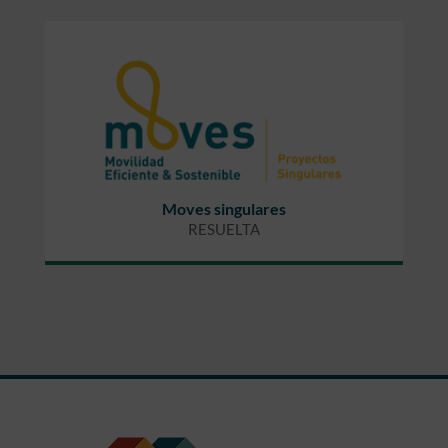
Moves singulares
RESUELTA