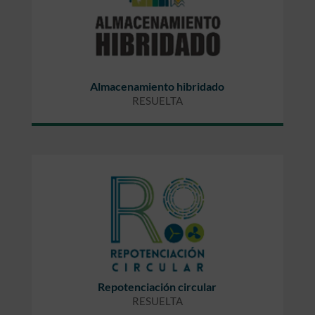
Almacenamiento hibridado
RESUELTA
Repotenciación circular
RESUELTA