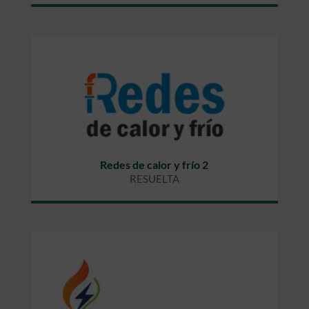
Redes de calor y frío 2
RESUELTA