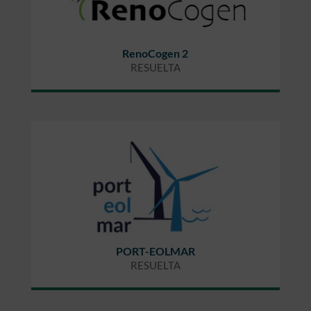
RenoCogen 2
RESUELTA
PORT-EOLMAR
RESUELTA