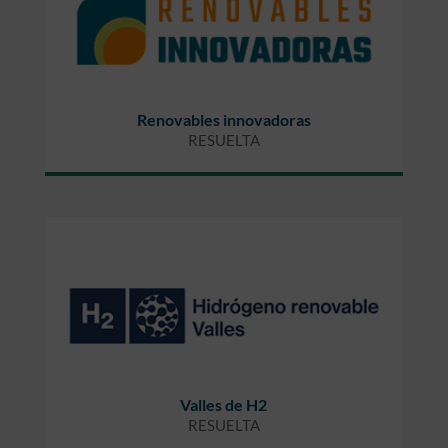
Renovables innovadoras
RESUELTA
Valles de H2
RESUELTA