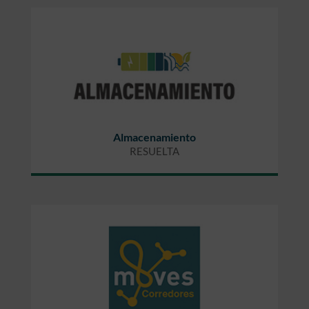
Almacenamiento
RESUELTA