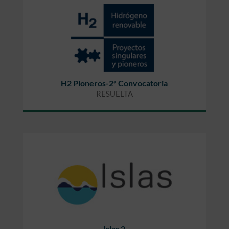
H2 Pioneros-2ª Convocatoria
RESUELTA
Islas 2