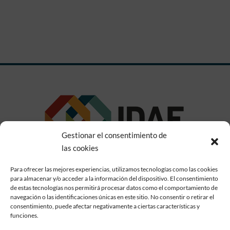
Gestionar el consentimiento de
las cookies
Para ofrecer las mejores experiencias, utilizamos tecnologías como las cookies
para almacenar y/o acceder a la información del dispositivo. El consentimiento
Conócenos
|
Contacto
de estas tecnologías nos permitirá procesar datos como el comportamiento de
navegación o las identificaciones únicas en este sitio. No consentir o retirar el
consentimiento, puede afectar negativamente a ciertas características y
funciones.
Aviso legal