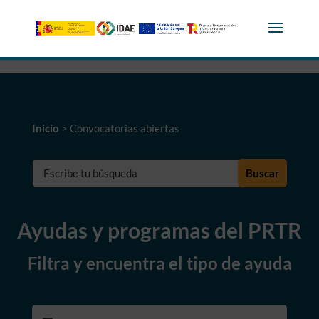
Skip to content
Inicio
>
Convocatorias abiertas
Buscar:
Ayudas y programas del PRTR
Filtra y encuentra el tipo de ayuda