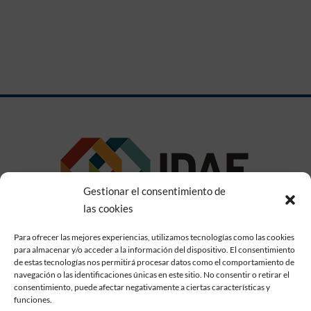
Gestionar el consentimiento de
las cookies
Para ofrecer las mejores experiencias, utilizamos tecnologías como las cookies
para almacenar y/o acceder a la información del dispositivo. El consentimiento
de estas tecnologías nos permitirá procesar datos como el comportamiento de
Conócenos
|
Contacto
navegación o las identificaciones únicas en este sitio. No consentir o retirar el
consentimiento, puede afectar negativamente a ciertas características y
funciones.