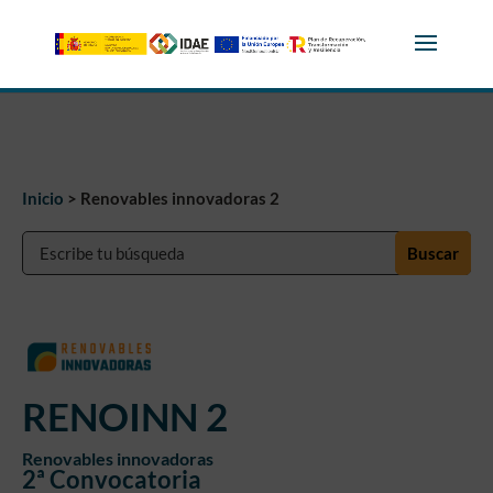
Skip to content
Inicio
>
Renovables innovadoras 2
Buscar:
RENOINN 2
Renovables innovadoras
2ª Convocatoria